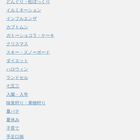
どんぐり・松ぼっくり
イルミネーション
インフルエンザ
カブトムシ
ガトーショコラ・ケーキ
クリスマス
スキー・スノーボード
ダイエット
ハロウィン
ランドセル
七五三
入園・入学
味覚狩り・果物狩り
夏バテ
夏休み
子育て
手足口病