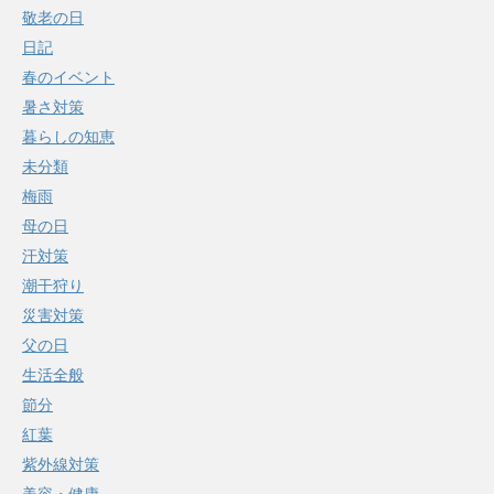
敬老の日
日記
春のイベント
暑さ対策
暮らしの知恵
未分類
梅雨
母の日
汗対策
潮干狩り
災害対策
父の日
生活全般
節分
紅葉
紫外線対策