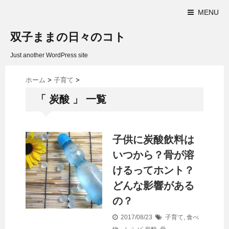
MENU
双子ままの日々のコト
Just another WordPress site
ホーム
>
子育て
>
「 炭酸 」 一覧
子供に炭酸飲料は
いつから？骨が溶
けるってホント？
どんな影響がある
の？
2017/08/23
子育て
,
食べ