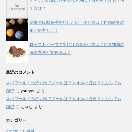
オアシスの花のお手入れ方法は？再利用できる？捨
て方は？
惑星の模型を手作りしたい！作り方は？自由研究の
まとめ方も！！
ローストビーフの生焼けの見分け方は？焼き加減の
確認方法と対処法は？
最近のコメント
スパワールドの持ち物でプールは？タオルは必要？手ぶらでも
OK?
に
youryou
より
スパワールドの持ち物でプールは？タオルは必要？手ぶらでも
OK?
に
ちゃむ
より
カテゴリー
お中元・お歳暮