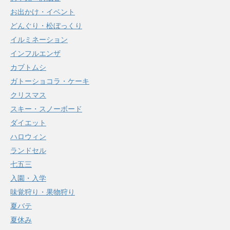
お出かけ・イベント
どんぐり・松ぼっくり
イルミネーション
インフルエンザ
カブトムシ
ガトーショコラ・ケーキ
クリスマス
スキー・スノーボード
ダイエット
ハロウィン
ランドセル
七五三
入園・入学
味覚狩り・果物狩り
夏バテ
夏休み