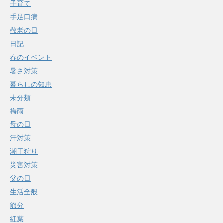
子育て
手足口病
敬老の日
日記
春のイベント
暑さ対策
暮らしの知恵
未分類
梅雨
母の日
汗対策
潮干狩り
災害対策
父の日
生活全般
節分
紅葉