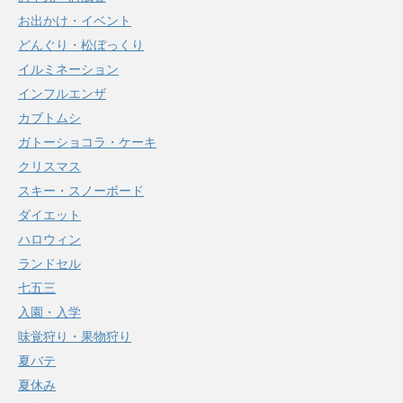
お出かけ・イベント
どんぐり・松ぼっくり
イルミネーション
インフルエンザ
カブトムシ
ガトーショコラ・ケーキ
クリスマス
スキー・スノーボード
ダイエット
ハロウィン
ランドセル
七五三
入園・入学
味覚狩り・果物狩り
夏バテ
夏休み