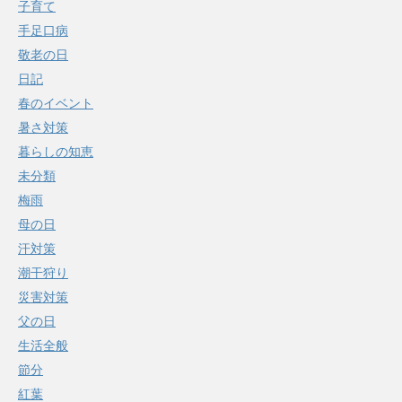
子育て
手足口病
敬老の日
日記
春のイベント
暑さ対策
暮らしの知恵
未分類
梅雨
母の日
汗対策
潮干狩り
災害対策
父の日
生活全般
節分
紅葉