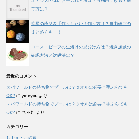
オアシスの花のお手入れ方法は？再利用できる？捨
て方は？
惑星の模型を手作りしたい！作り方は？自由研究の
まとめ方も！！
ローストビーフの生焼けの見分け方は？焼き加減の
確認方法と対処法は？
最近のコメント
スパワールドの持ち物でプールは？タオルは必要？手ぶらでも
OK?
に
youryou
より
スパワールドの持ち物でプールは？タオルは必要？手ぶらでも
OK?
に
ちゃむ
より
カテゴリー
お中元・お歳暮