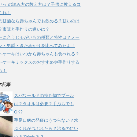
いっ の読み方の教え方は？子供に教えるコ
これ！
の甘酒なら赤ちゃんでも飲める？甘いのは
？市販と手作りの違いは？
ーに合うじゃがいもの種類と特性は？メー
ン・男爵・きたあかりを比べてみたよ！
トケーキはいつから赤ちゃんも食べれる？
トケーキミックスのおすすめや手作りする
も！
の記事
スパワールドの持ち物でプール
は？タオルは必要？手ぶらでも
OK?
手足口病の発疹はうつらない？水
ぶくれがつぶれたら？治るのにい
つまでかかる？