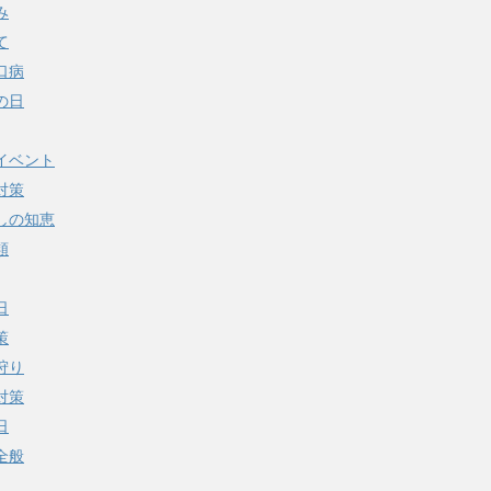
み
て
口病
の日
イベント
対策
しの知恵
類
日
策
狩り
対策
日
全般