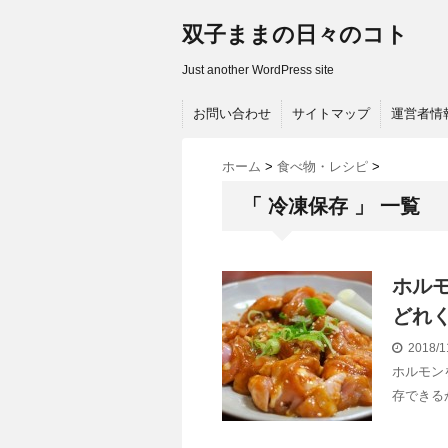
双子ままの日々のコト
Just another WordPress site
お問い合わせ
サイトマップ
運営者情
ホーム
>
食べ物・レシピ
>
「 冷凍保存 」 一覧
ホル
どれ
2018/1
ホルモン
存できる