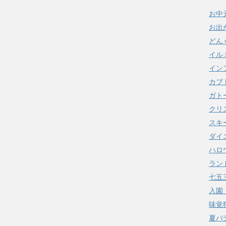
お中
お出
どん
イル
イン
カブ
ガト
クリ
スキ
ダイ
ハロ
ラン
七五
入園
味覚
夏バ