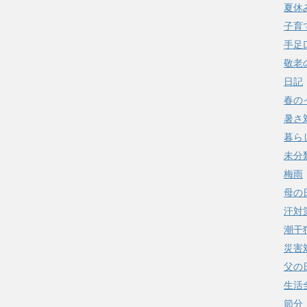
夏休
子育
手足
敬老
日記
春の
暑さ
暮ら
未分
梅雨
母の
汗対
潮干
災害
父の
生活
節分