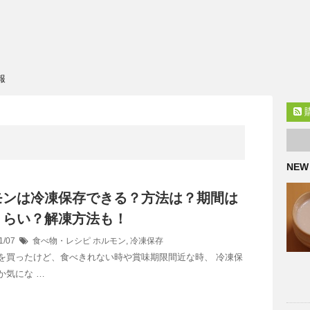
報
NEW
モンは冷凍保存できる？方法は？期間は
くらい？解凍方法も！
1/07
食べ物・レシピ
ホルモン
,
冷凍保存
を買ったけど、食べきれない時や賞味期限間近な時、 冷凍保
か気にな …