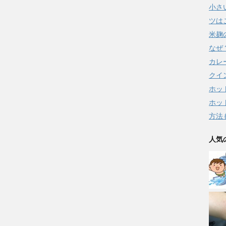
小さ
ツは
米麹
なぜ
カレ
クイ
ホッ
ホッ
方法
人気