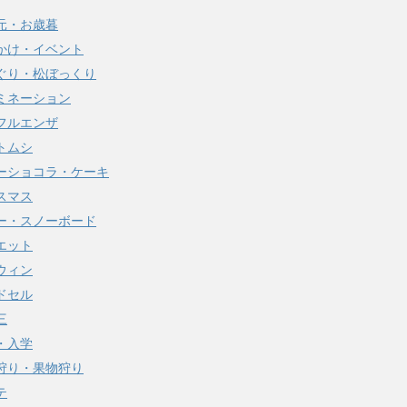
元・お歳暮
かけ・イベント
ぐり・松ぼっくり
ミネーション
フルエンザ
トムシ
ーショコラ・ケーキ
スマス
ー・スノーボード
エット
ウィン
ドセル
三
・入学
狩り・果物狩り
テ