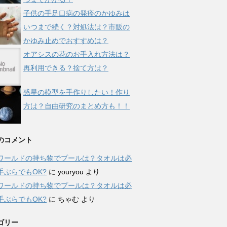
子供の手足口病の発疹のかゆみは
いつまで続く？対処法は？市販の
かゆみ止めでおすすめは？
オアシスの花のお手入れ方法は？
再利用できる？捨て方は？
惑星の模型を手作りしたい！作り
方は？自由研究のまとめ方も！！
のコメント
ワールドの持ち物でプールは？タオルは必
手ぶらでもOK?
に
youryou
より
ワールドの持ち物でプールは？タオルは必
手ぶらでもOK?
に
ちゃむ
より
ゴリー