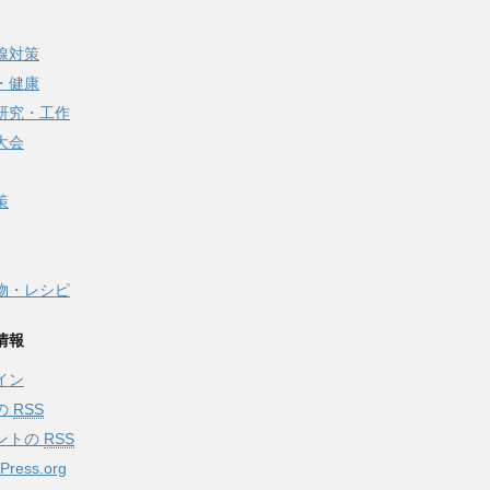
線対策
・健康
研究・工作
大会
策
物・レシピ
情報
イン
の
RSS
ントの
RSS
Press.org