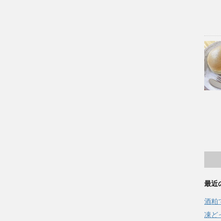
最近
酒粕
凍ど