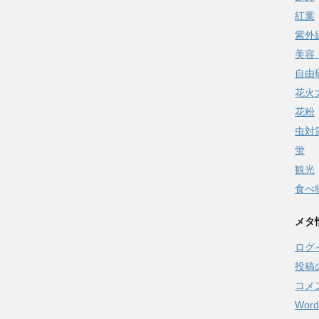
紅葉
紫外
美容
自由
花火
花粉
虫対
蛍
観光
食べ
メタ
ログ
投稿
コメ
Word