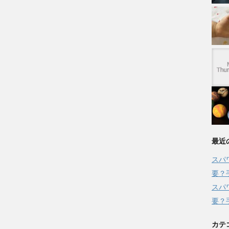
最近
スパ
要？
スパ
要？
カテ