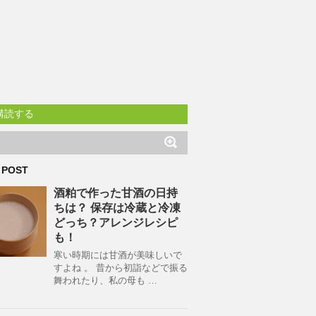
購読する
 POST
酒粕で作った甘酒の日持
ちは？ 保存は冷蔵と冷凍
どっち？アレンジレシピ
も！
寒い時期には甘酒が美味しいで
すよね 。 昔から初詣などで振る
舞われたり、私の母も …