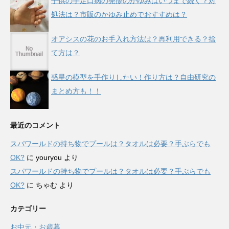
子供の手足口病の発疹のかゆみはいつまで続く？対
処法は？市販のかゆみ止めでおすすめは？
オアシスの花のお手入れ方法は？再利用できる？捨
て方は？
惑星の模型を手作りしたい！作り方は？自由研究の
まとめ方も！！
最近のコメント
スパワールドの持ち物でプールは？タオルは必要？手ぶらでも
OK?
に
youryou
より
スパワールドの持ち物でプールは？タオルは必要？手ぶらでも
OK?
に
ちゃむ
より
カテゴリー
お中元・お歳暮