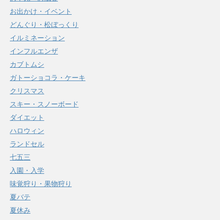
お出かけ・イベント
どんぐり・松ぼっくり
イルミネーション
インフルエンザ
カブトムシ
ガトーショコラ・ケーキ
クリスマス
スキー・スノーボード
ダイエット
ハロウィン
ランドセル
七五三
入園・入学
味覚狩り・果物狩り
夏バテ
夏休み