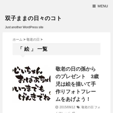
MENU
双子ままの日々のコト
Just another WordPress site
ホーム
>
敬老の日
>
「 絵 」 一覧
敬老の日の孫から
のプレゼント 3歳
児は絵を描いて手
作りフォトフレー
ムをあげよう！
2015/09/12
敬老の日
フォ