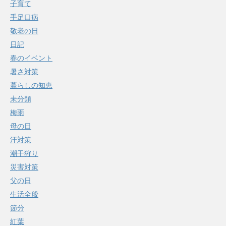
子育て
手足口病
敬老の日
日記
春のイベント
暑さ対策
暮らしの知恵
未分類
梅雨
母の日
汗対策
潮干狩り
災害対策
父の日
生活全般
節分
紅葉