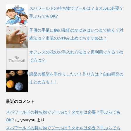
スパワールドの持ち物でプールは？タオルは必要？
手ぶらでもOK?
子供の手足口病の発疹のかゆみはいつまで続く？対
処法は？市販のかゆみ止めでおすすめは？
オアシスの花のお手入れ方法は？再利用できる？捨
て方は？
惑星の模型を手作りしたい！作り方は？自由研究の
まとめ方も！！
最近のコメント
スパワールドの持ち物でプールは？タオルは必要？手ぶらでも
OK?
に
youryou
より
スパワールドの持ち物でプールは？タオルは必要？手ぶらでも