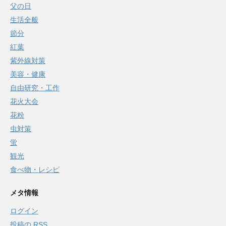
父の日
生活全般
節分
紅葉
紫外線対策
美容・健康
自由研究・工作
花火大会
花粉
虫対策
蛍
観光
食べ物・レシピ
メタ情報
ログイン
投稿の
RSS