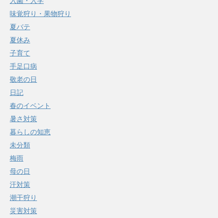
入園・入学
味覚狩り・果物狩り
夏バテ
夏休み
子育て
手足口病
敬老の日
日記
春のイベント
暑さ対策
暮らしの知恵
未分類
梅雨
母の日
汗対策
潮干狩り
災害対策