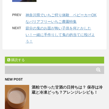
PREV
神奈川県でいちご狩り体験 ベビーカーOK
なバリアフリーいちご農園特集
NEXT
節分の鬼のお面が怖い子供を何とかした
い！一緒に手作りして鬼の的当てに投げよ
う！
購読する
NEW POST
酒粕で作った甘酒の日持ちは？ 保存は冷
蔵と冷凍どっち？アレンジレシピも！