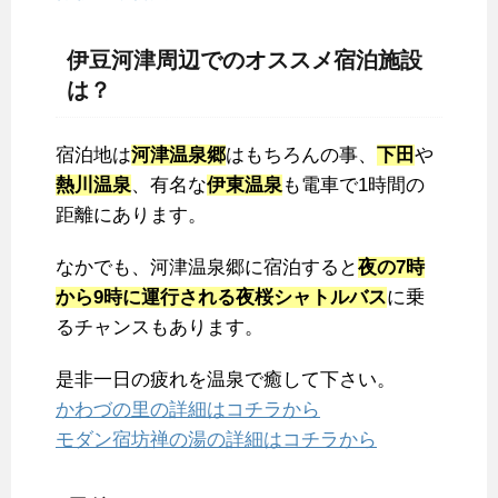
伊豆河津周辺でのオススメ宿泊施設
は？
宿泊地は
河津温泉郷
はもちろんの事、
下田
や
熱川温泉
、有名な
伊東温泉
も電車で1時間の
距離にあります。
なかでも、河津温泉郷に宿泊すると
夜の7時
から9時に運行される夜桜シャトルバス
に乗
るチャンスもあります。
是非一日の疲れを温泉で癒して下さい。
かわづの里の詳細はコチラから
モダン宿坊禅の湯の詳細はコチラから