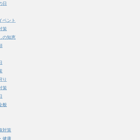
の日
イベント
対策
しの知恵
類
日
策
狩り
対策
日
全般
線対策
・健康