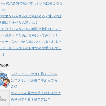
いっ の読み方の教え方は？子供に教えるコ
これ！
の甘酒なら赤ちゃんでも飲める？甘いのは
？市販と手作りの違いは？
ーに合うじゃがいもの種類と特性は？メー
ン・男爵・きたあかりを比べてみたよ！
トケーキはいつから赤ちゃんも食べれる？
トケーキミックスのおすすめや手作りする
も！
の記事
スパワールドの持ち物でプール
は？タオルは必要？手ぶらでも
OK?
オアシスの花のお手入れ方法は？
再利用できる？捨て方は？