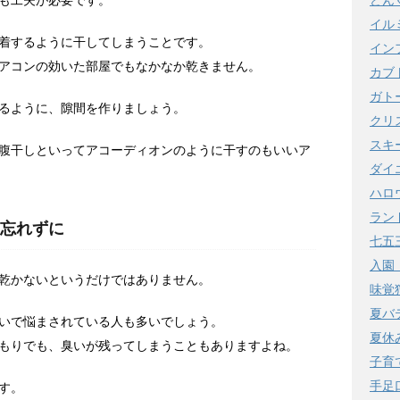
どん
も工夫が必要です。
イル
着するように干してしまうことです。
イン
アコンの効いた部屋でもなかなか乾きません。
カブ
ガト
るように、隙間を作りましょう。
クリ
スキ
腹干しといってアコーディオンのように干すのもいいア
ダイ
ハロ
ラン
忘れずに
七五
入園
乾かないというだけではありません。
味覚
夏バ
いで悩まされている人も多いでしょう。
夏休
もりでも、臭いが残ってしまうこともありますよね。
子育
手足
す。