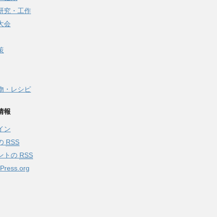
研究・工作
大会
策
物・レシピ
情報
イン
の
RSS
ントの
RSS
Press.org