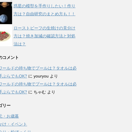
惑星の模型を手作りしたい！作り
方は？自由研究のまとめ方も！！
ローストビーフの生焼けの見分け
方は？焼き加減の確認方法と対処
法は？
のコメント
ワールドの持ち物でプールは？タオルは必
手ぶらでもOK?
に
youryou
より
ワールドの持ち物でプールは？タオルは必
手ぶらでもOK?
に
ちゃむ
より
ゴリー
元・お歳暮
かけ・イベント