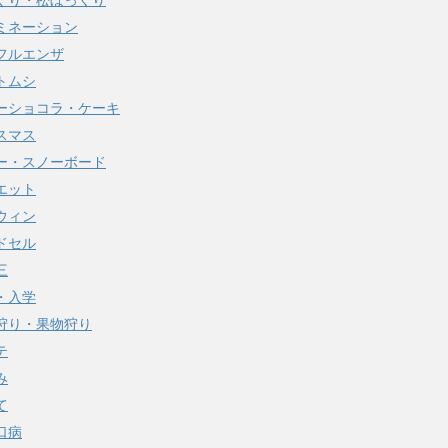
ぐり・松ぼっくり
ミネーション
フルエンザ
トムシ
ーショコラ・ケーキ
スマス
ー・スノーボード
エット
ウィン
ドセル
三
・入学
狩り・果物狩り
テ
み
て
口病