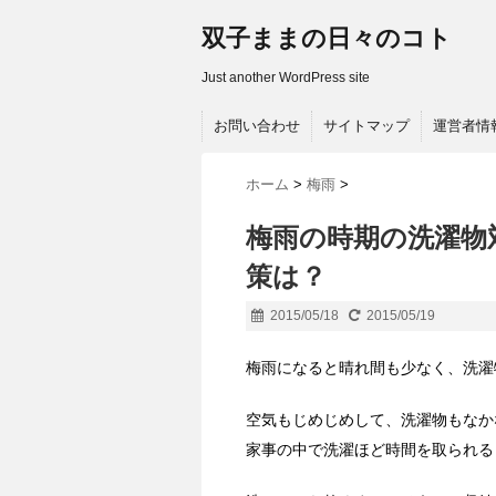
双子ままの日々のコト
Just another WordPress site
お問い合わせ
サイトマップ
運営者情
ホーム
>
梅雨
>
梅雨の時期の洗濯物
策は？
2015/05/18
2015/05/19
梅雨になると晴れ間も少なく、洗濯
空気もじめじめして、洗濯物もなか
家事の中で洗濯ほど時間を取られる