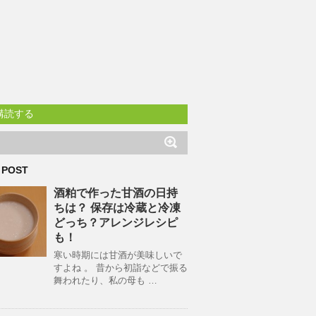
購読する
 POST
酒粕で作った甘酒の日持
ちは？ 保存は冷蔵と冷凍
どっち？アレンジレシピ
も！
寒い時期には甘酒が美味しいで
すよね 。 昔から初詣などで振る
舞われたり、私の母も …