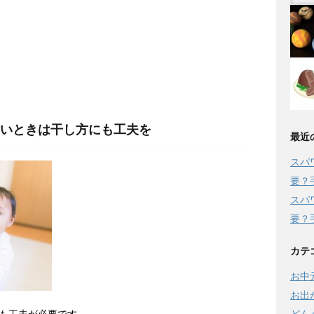
いときは干し方にも工夫を
最近
スパ
要？
スパ
要？
カテ
お中
お出