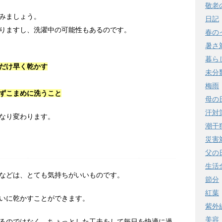
敬老
みましょう。
日記
りますし、洗濯中の可能性もあるのです。
春の
暑さ
暮ら
だけ早く乾かす
未分
梅雨
ずこまめに洗うこと
母の
汗対
なり変わります。
潮干
災害
父の
生活
などは、とても気持ちがいいものです。
節分
紅葉
いに乾かすことができます。
紫外
美容
るのではなく、ちょっとした工夫をして毎日を快適に過