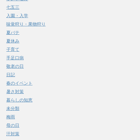
七五三
入園・入学
味覚狩り・果物狩り
夏バテ
夏休み
子育て
手足口病
敬老の日
日記
春のイベント
暑さ対策
暮らしの知恵
未分類
梅雨
母の日
汗対策