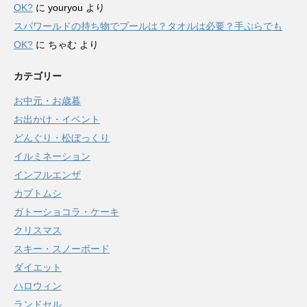
OK?
に
youryou
より
スパワールドの持ち物でプールは？タオルは必要？手ぶらでも
OK?
に
ちゃむ
より
カテゴリー
お中元・お歳暮
お出かけ・イベント
どんぐり・松ぼっくり
イルミネーション
インフルエンザ
カブトムシ
ガトーショコラ・ケーキ
クリスマス
スキー・スノーボード
ダイエット
ハロウィン
ランドセル