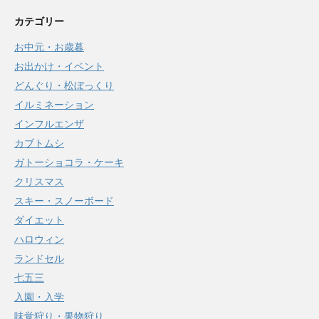
カテゴリー
お中元・お歳暮
お出かけ・イベント
どんぐり・松ぼっくり
イルミネーション
インフルエンザ
カブトムシ
ガトーショコラ・ケーキ
クリスマス
スキー・スノーボード
ダイエット
ハロウィン
ランドセル
七五三
入園・入学
味覚狩り・果物狩り