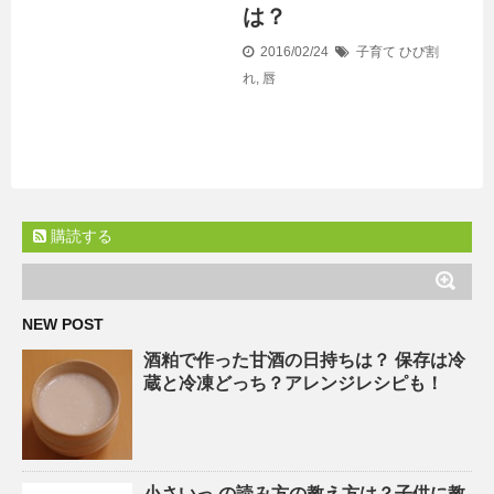
は？
2016/02/24
子育て
ひび割
れ
,
唇
購読する
NEW POST
酒粕で作った甘酒の日持ちは？ 保存は冷
蔵と冷凍どっち？アレンジレシピも！
小さいっ の読み方の教え方は？子供に教