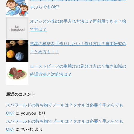
手ぶらでもOK?
オアシスの花のお手入れ方法は？再利用できる？捨
て方は？
惑星の模型を手作りしたい！作り方は？自由研究の
まとめ方も！！
ローストビーフの生焼けの見分け方は？焼き加減の
確認方法と対処法は？
最近のコメント
スパワールドの持ち物でプールは？タオルは必要？手ぶらでも
OK?
に
youryou
より
スパワールドの持ち物でプールは？タオルは必要？手ぶらでも
OK?
に
ちゃむ
より