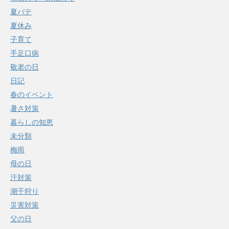
夏バテ
夏休み
子育て
手足口病
敬老の日
日記
春のイベント
暑さ対策
暮らしの知恵
未分類
梅雨
母の日
汗対策
潮干狩り
災害対策
父の日