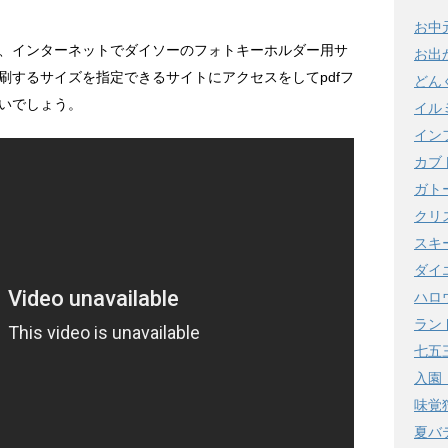
。
お中
、インターネットでダイソーのフォトキーホルダー用サ
お出
刷するサイズを指定できるサイトにアクセスをしてpdfフ
どん
いでしょう。
イル
イン
カブ
ガト
クリ
スキ
ダイ
ハロ
ラン
七五
入園
味覚
夏バ