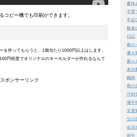
夏休
子育
るコピー機でも印刷ができます。
手足
敬老
日記
春の
ーを作ってもらうと、1個当たり1000円以上はします。
暑さ
100円程度でオリジナルのキーホルダーが作れるなんて
暮ら
未分
梅雨
スポンサーリンク
母の
汗対
潮干
災害
父の
生活
節分