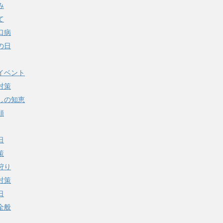
み
て
口病
の日
イベント
対策
しの知恵
類
日
策
狩り
対策
日
全般