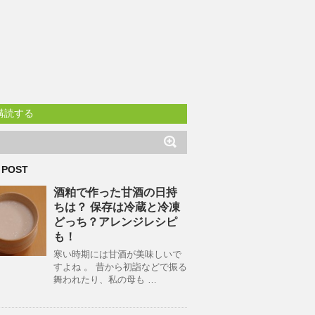
購読する
 POST
酒粕で作った甘酒の日持
ちは？ 保存は冷蔵と冷凍
どっち？アレンジレシピ
も！
寒い時期には甘酒が美味しいで
すよね 。 昔から初詣などで振る
舞われたり、私の母も …