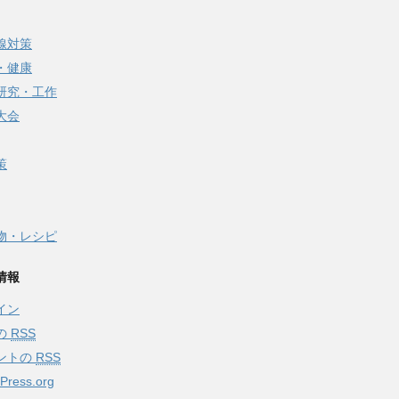
線対策
・健康
研究・工作
大会
策
物・レシピ
情報
イン
の
RSS
ントの
RSS
Press.org