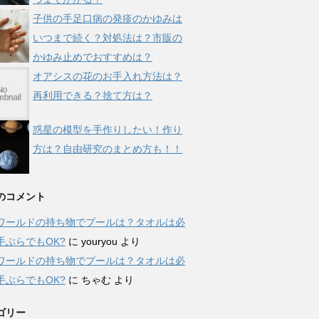
子供の手足口病の発疹のかゆみは
いつまで続く？対処法は？市販の
かゆみ止めでおすすめは？
オアシスの花のお手入れ方法は？
再利用できる？捨て方は？
惑星の模型を手作りしたい！作り
方は？自由研究のまとめ方も！！
のコメント
ワールドの持ち物でプールは？タオルは必
手ぶらでもOK?
に
youryou
より
ワールドの持ち物でプールは？タオルは必
手ぶらでもOK?
に
ちゃむ
より
ゴリー