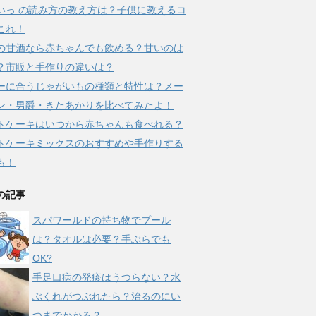
いっ の読み方の教え方は？子供に教えるコ
これ！
の甘酒なら赤ちゃんでも飲める？甘いのは
？市販と手作りの違いは？
ーに合うじゃがいもの種類と特性は？メー
ン・男爵・きたあかりを比べてみたよ！
トケーキはいつから赤ちゃんも食べれる？
トケーキミックスのおすすめや手作りする
も！
の記事
スパワールドの持ち物でプール
は？タオルは必要？手ぶらでも
OK?
手足口病の発疹はうつらない？水
ぶくれがつぶれたら？治るのにい
つまでかかる？