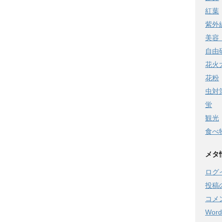
紅葉
紫外
美容
自由
花火
花粉
虫対
蛍
観光
食べ
メタ
ログ
投稿
コメ
Word