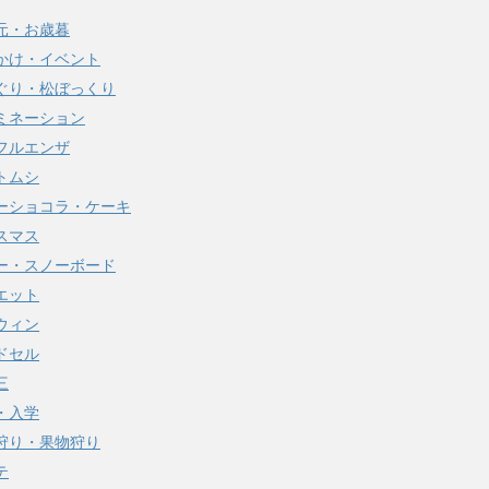
元・お歳暮
かけ・イベント
ぐり・松ぼっくり
ミネーション
フルエンザ
トムシ
ーショコラ・ケーキ
スマス
ー・スノーボード
エット
ウィン
ドセル
三
・入学
狩り・果物狩り
テ