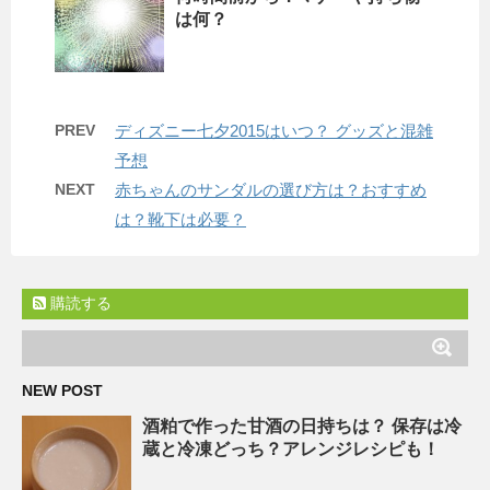
は何？
PREV
ディズニー七夕2015はいつ？ グッズと混雑
予想
NEXT
赤ちゃんのサンダルの選び方は？おすすめ
は？靴下は必要？
購読する
NEW POST
酒粕で作った甘酒の日持ちは？ 保存は冷
蔵と冷凍どっち？アレンジレシピも！