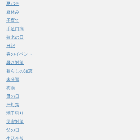
夏バテ
夏休み
子育て
手足口病
敬老の日
日記
春のイベント
暑さ対策
暮らしの知恵
未分類
梅雨
母の日
汗対策
潮干狩り
災害対策
父の日
生活全般