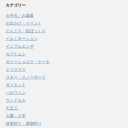
カテゴリー
お中元・お歳暮
お出かけ・イベント
どんぐり・松ぼっくり
イルミネーション
インフルエンザ
カブトムシ
ガトーショコラ・ケーキ
クリスマス
スキー・スノーボード
ダイエット
ハロウィン
ランドセル
七五三
入園・入学
味覚狩り・果物狩り