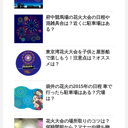
府中競馬場の花火大会の日程や
混雑具合は？近くに駐車場はあ
る？
東京湾花火大会を子供と屋形船
で楽しもう！注意点は？オスス
メは？
袋井の花火の2015年の日程 車で
行ったら駐車場はある？穴場
は？
花火大会の場所取りのコツは？
何時間前から？マナーや持ち物