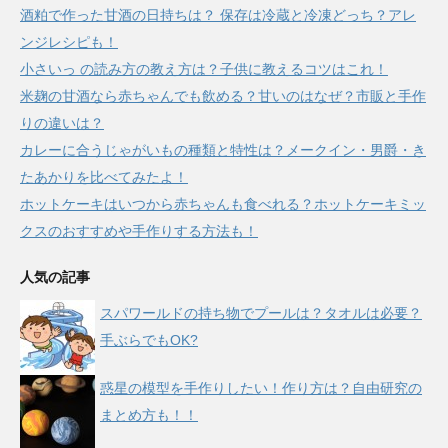
酒粕で作った甘酒の日持ちは？ 保存は冷蔵と冷凍どっち？アレ
ンジレシピも！
小さいっ の読み方の教え方は？子供に教えるコツはこれ！
米麹の甘酒なら赤ちゃんでも飲める？甘いのはなぜ？市販と手作
りの違いは？
カレーに合うじゃがいもの種類と特性は？メークイン・男爵・き
たあかりを比べてみたよ！
ホットケーキはいつから赤ちゃんも食べれる？ホットケーキミッ
クスのおすすめや手作りする方法も！
人気の記事
スパワールドの持ち物でプールは？タオルは必要？
手ぶらでもOK?
惑星の模型を手作りしたい！作り方は？自由研究の
まとめ方も！！