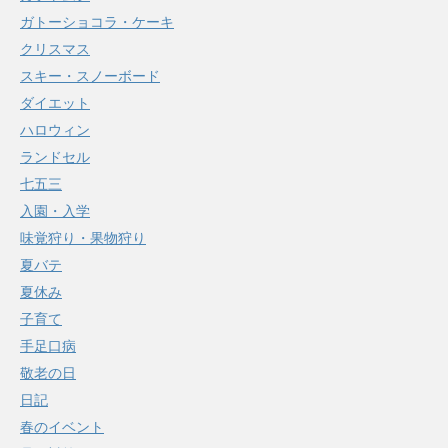
ガトーショコラ・ケーキ
クリスマス
スキー・スノーボード
ダイエット
ハロウィン
ランドセル
七五三
入園・入学
味覚狩り・果物狩り
夏バテ
夏休み
子育て
手足口病
敬老の日
日記
春のイベント