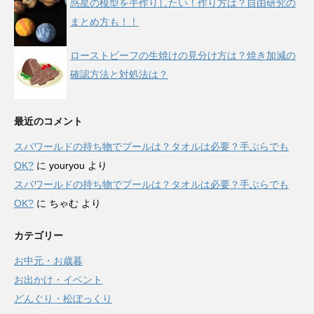
惑星の模型を手作りしたい！作り方は？自由研究の
まとめ方も！！
ローストビーフの生焼けの見分け方は？焼き加減の
確認方法と対処法は？
最近のコメント
スパワールドの持ち物でプールは？タオルは必要？手ぶらでも
OK?
に
youryou
より
スパワールドの持ち物でプールは？タオルは必要？手ぶらでも
OK?
に
ちゃむ
より
カテゴリー
お中元・お歳暮
お出かけ・イベント
どんぐり・松ぼっくり