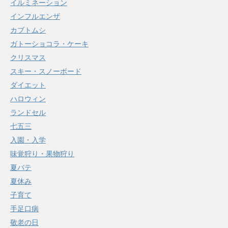
イルミネーション
インフルエンザ
カブトムシ
ガトーショコラ・ケーキ
クリスマス
スキー・スノーボード
ダイエット
ハロウィン
ランドセル
七五三
入園・入学
味覚狩り・果物狩り
夏バテ
夏休み
子育て
手足口病
敬老の日