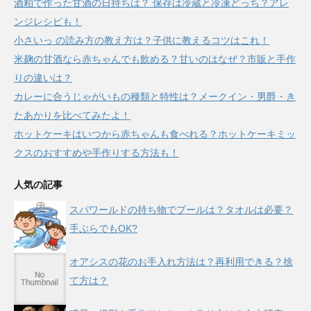
酒粕で作った甘酒の日持ちは？ 保存は冷蔵と冷凍どっち？アレ
ンジレシピも！
小さいっ の読み方の教え方は？子供に教えるコツはこれ！
米麹の甘酒なら赤ちゃんでも飲める？甘いのはなぜ？市販と手作
りの違いは？
カレーに合うじゃがいもの種類と特性は？メークイン・男爵・き
たあかりを比べてみたよ！
ホットケーキはいつから赤ちゃんも食べれる？ホットケーキミッ
クスのおすすめや手作りする方法も！
人気の記事
スパワールドの持ち物でプールは？タオルは必要？
手ぶらでもOK?
オアシスの花のお手入れ方法は？再利用できる？捨
て方は？