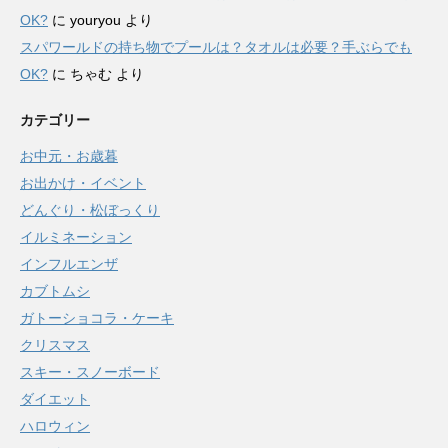
OK?
に
youryou
より
スパワールドの持ち物でプールは？タオルは必要？手ぶらでも
OK?
に
ちゃむ
より
カテゴリー
お中元・お歳暮
お出かけ・イベント
どんぐり・松ぼっくり
イルミネーション
インフルエンザ
カブトムシ
ガトーショコラ・ケーキ
クリスマス
スキー・スノーボード
ダイエット
ハロウィン