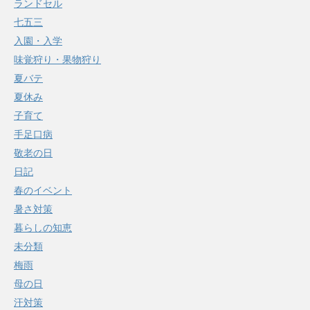
ランドセル
七五三
入園・入学
味覚狩り・果物狩り
夏バテ
夏休み
子育て
手足口病
敬老の日
日記
春のイベント
暑さ対策
暮らしの知恵
未分類
梅雨
母の日
汗対策