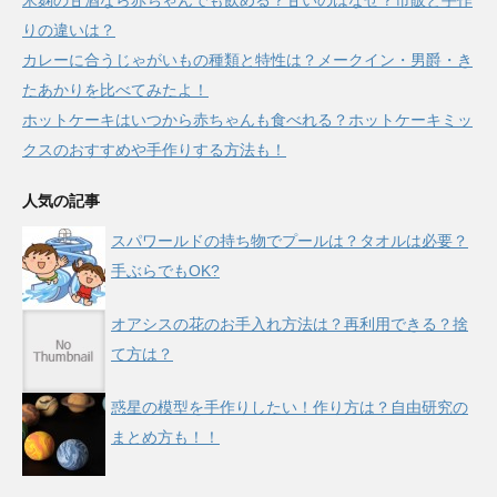
米麹の甘酒なら赤ちゃんでも飲める？甘いのはなぜ？市販と手作
りの違いは？
カレーに合うじゃがいもの種類と特性は？メークイン・男爵・き
たあかりを比べてみたよ！
ホットケーキはいつから赤ちゃんも食べれる？ホットケーキミッ
クスのおすすめや手作りする方法も！
人気の記事
スパワールドの持ち物でプールは？タオルは必要？
手ぶらでもOK?
オアシスの花のお手入れ方法は？再利用できる？捨
て方は？
惑星の模型を手作りしたい！作り方は？自由研究の
まとめ方も！！