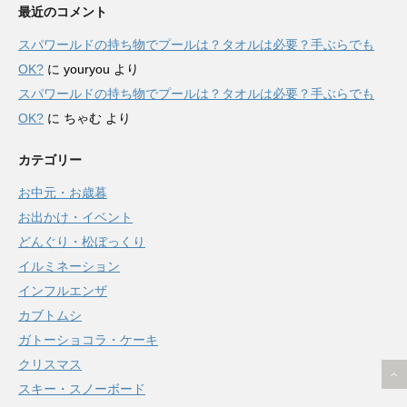
最近のコメント
スパワールドの持ち物でプールは？タオルは必要？手ぶらでも
OK?
に
youryou
より
スパワールドの持ち物でプールは？タオルは必要？手ぶらでも
OK?
に
ちゃむ
より
カテゴリー
お中元・お歳暮
お出かけ・イベント
どんぐり・松ぼっくり
イルミネーション
インフルエンザ
カブトムシ
ガトーショコラ・ケーキ
クリスマス
スキー・スノーボード