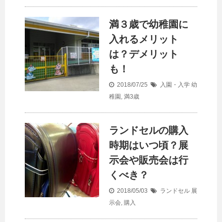
満３歳で幼稚園に
入れるメリット
は？デメリット
も！
2018/07/25
入園・入学
幼
稚園
,
満3歳
ランドセルの購入
時期はいつ頃？展
示会や販売会は行
くべき？
2018/05/03
ランドセル
展
示会
,
購入