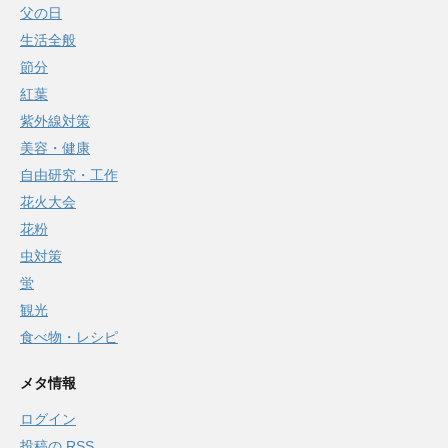
父の日
生活全般
節分
紅葉
紫外線対策
美容・健康
自由研究・工作
花火大会
花粉
虫対策
蛍
観光
食べ物・レシピ
メタ情報
ログイン
投稿の
RSS