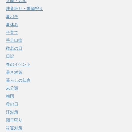
入園・入学
味覚狩り・果物狩り
夏バテ
夏休み
子育て
手足口病
敬老の日
日記
春のイベント
暑さ対策
暮らしの知恵
未分類
梅雨
母の日
汗対策
潮干狩り
災害対策