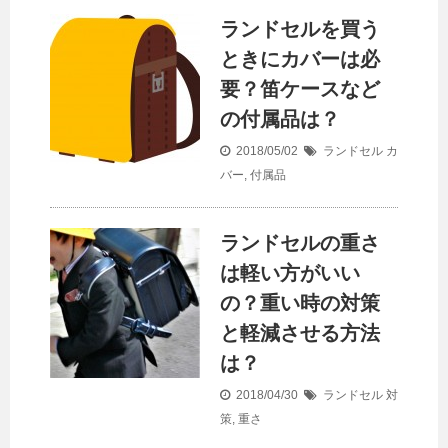
ランドセルを買う
ときにカバーは必
要？笛ケースなど
の付属品は？
2018/05/02
ランドセル
カ
バー
,
付属品
ランドセルの重さ
は軽い方がいい
の？重い時の対策
と軽減させる方法
は？
2018/04/30
ランドセル
対
策
,
重さ