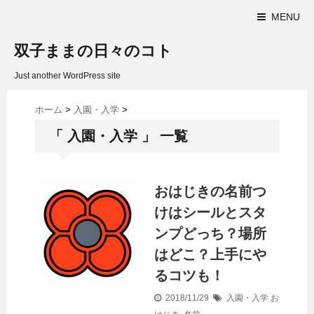
MENU
双子ままの日々のコト
Just another WordPress site
ホーム
>
入園・入学
>
「 入園・入学 」 一覧
おはじきの名前つ
けはシールとスタ
ンプどっち？場所
はどこ？上手にや
るコツも！
2018/11/29
入園・入学
お