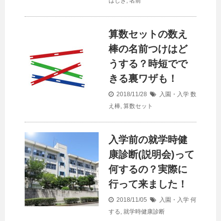
はじき
,
名前
算数セットの数え
棒の名前つけはど
うする？時短でで
きる裏ワザも！
2018/11/28
入園・入学
数
え棒
,
算数セット
入学前の就学時健
康診断(説明会)って
何するの？実際に
行って来ました！
2018/11/05
入園・入学
何
する
,
就学時健康診断