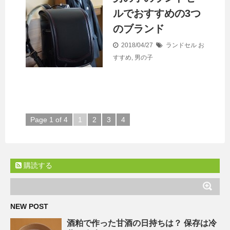
ルでおすすめの3つ
のブランド
2018/04/27
ランドセル
お
すすめ
,
男の子
Page 1 of 4
1
2
3
4
購読する
NEW POST
酒粕で作った甘酒の日持ちは？ 保存は冷