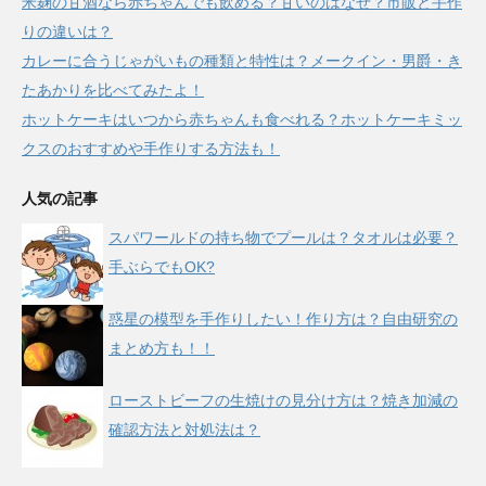
米麹の甘酒なら赤ちゃんでも飲める？甘いのはなぜ？市販と手作
りの違いは？
カレーに合うじゃがいもの種類と特性は？メークイン・男爵・き
たあかりを比べてみたよ！
ホットケーキはいつから赤ちゃんも食べれる？ホットケーキミッ
クスのおすすめや手作りする方法も！
人気の記事
スパワールドの持ち物でプールは？タオルは必要？
手ぶらでもOK?
惑星の模型を手作りしたい！作り方は？自由研究の
まとめ方も！！
ローストビーフの生焼けの見分け方は？焼き加減の
確認方法と対処法は？