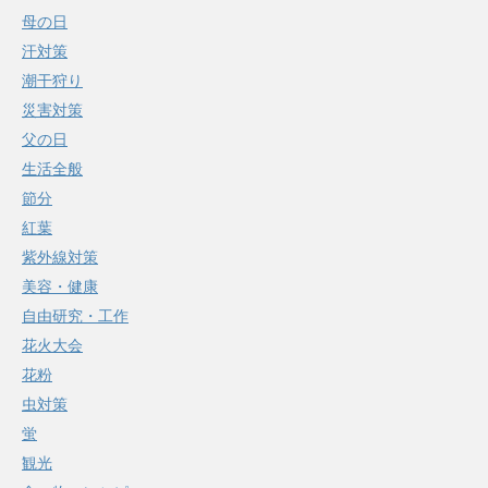
母の日
汗対策
潮干狩り
災害対策
父の日
生活全般
節分
紅葉
紫外線対策
美容・健康
自由研究・工作
花火大会
花粉
虫対策
蛍
観光