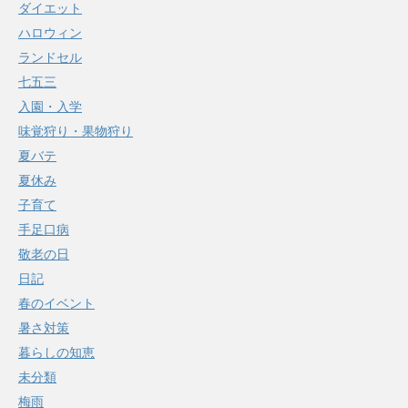
ダイエット
ハロウィン
ランドセル
七五三
入園・入学
味覚狩り・果物狩り
夏バテ
夏休み
子育て
手足口病
敬老の日
日記
春のイベント
暑さ対策
暮らしの知恵
未分類
梅雨