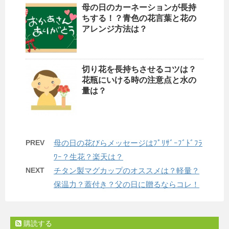
母の日のカーネーションが長持
ちする！？青色の花言葉と花の
アレンジ方法は？
切り花を長持ちさせるコツは？
花瓶にいける時の注意点と水の
量は？
PREV
母の日の花びらメッセージはﾌﾟﾘｻﾞｰﾌﾞﾄﾞﾌﾗ
ﾜｰ？生花？楽天は？
NEXT
チタン製マグカップのオススメは？軽量？
保温力？蓋付き？父の日に贈るならコレ！
購読する