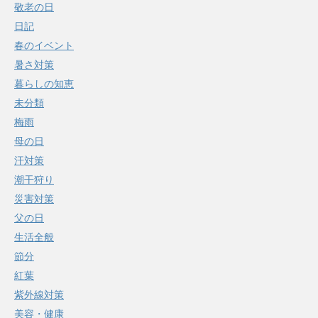
敬老の日
日記
春のイベント
暑さ対策
暮らしの知恵
未分類
梅雨
母の日
汗対策
潮干狩り
災害対策
父の日
生活全般
節分
紅葉
紫外線対策
美容・健康