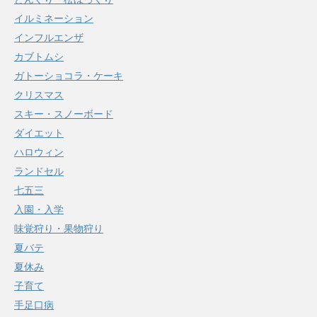
イルミネーション
インフルエンザ
カブトムシ
ガトーショコラ・ケーキ
クリスマス
スキー・スノーボード
ダイエット
ハロウィン
ランドセル
七五三
入園・入学
味覚狩り・果物狩り
夏バテ
夏休み
子育て
手足口病