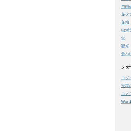
自由
花火
花粉
虫対
蛍
観光
食べ
メタ
ログ
投稿
コメ
Word