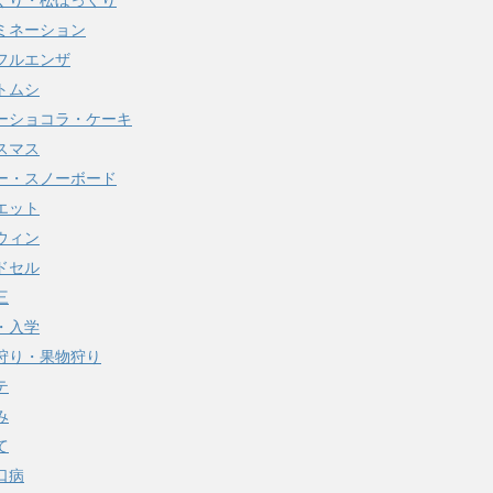
ぐり・松ぼっくり
ミネーション
フルエンザ
トムシ
ーショコラ・ケーキ
スマス
ー・スノーボード
エット
ウィン
ドセル
三
・入学
狩り・果物狩り
テ
み
て
口病