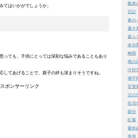
敬老
みてはいかがでしょうか。
日記
春の
暑さ
暮ら
未分
梅雨
思っても、子供にとっては深刻な悩みであることもあり
母の
汗対
応してあげることで、親子の絆も深まりそうですね。
潮干
スポンサーリンク
災害
父の
生活
節分
紅葉
紫外
美容