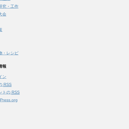
研究・工作
大会
策
物・レシピ
情報
イン
の
RSS
ントの
RSS
Press.org