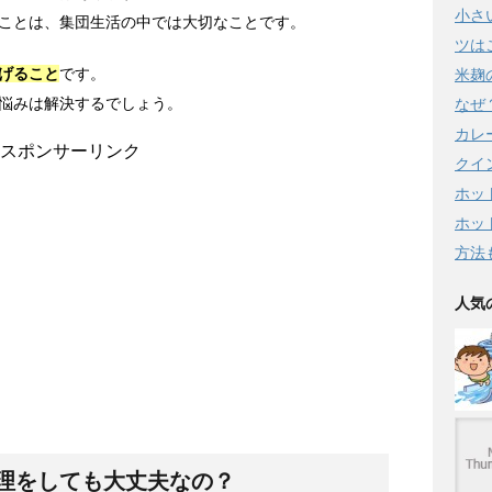
小さ
ことは、集団生活の中では大切なことです。
ツは
げること
です。
米麹
悩みは解決するでしょう。
なぜ
カレ
スポンサーリンク
クイ
ホッ
ホッ
方法
人気
理をしても大丈夫なの？