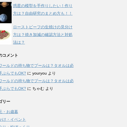
惑星の模型を手作りしたい！作り
方は？自由研究のまとめ方も！！
ローストビーフの生焼けの見分け
方は？焼き加減の確認方法と対処
法は？
のコメント
ワールドの持ち物でプールは？タオルは必
手ぶらでもOK?
に
youryou
より
ワールドの持ち物でプールは？タオルは必
手ぶらでもOK?
に
ちゃむ
より
ゴリー
元・お歳暮
かけ・イベント