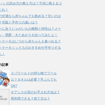
いっ の読み方の教え方は？子供に教えるコ
これ！
の甘酒なら赤ちゃんでも飲める？甘いのは
？市販と手作りの違いは？
ーに合うじゃがいもの種類と特性は？メー
ン・男爵・きたあかりを比べてみたよ！
トケーキはいつから赤ちゃんも食べれる？
トケーキミックスのおすすめや手作りする
も！
の記事
スパワールドの持ち物でプール
は？タオルは必要？手ぶらでも
OK?
オアシスの花のお手入れ方法は？
再利用できる？捨て方は？