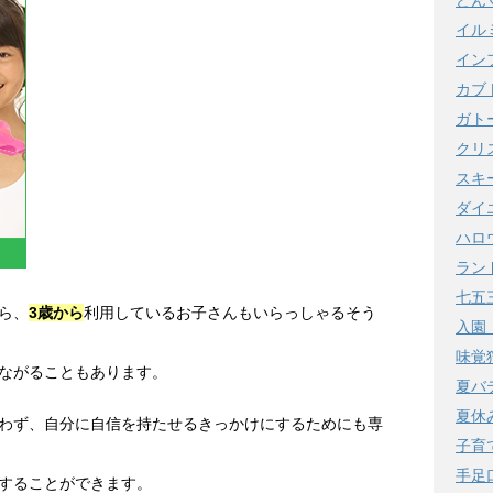
どん
イル
イン
カブ
ガト
クリ
スキ
ダイ
ハロ
ラン
七五
ら、
3歳から
利用しているお子さんもいらっしゃるそう
入園
味覚
ながることもあります。
夏バ
夏休
わず、自分に自信を持たせるきっかけにするためにも専
子育
手足
することができます。