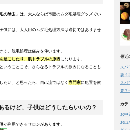
毛の除去
」は、大人ならば市販のムダ毛処理グッズでい
子供には、大人用のムダ毛処理方法は適切ではありませ
きく、脱毛処理は痛みを伴います。
最近
を起こしたり、肌トラブルの原因
になります。
ということこそ、さらなるトラブルの原因になることも
スパ
要？
したい」と思ったら、自己流ではなく
専門家
に処置を依
スパ
要？
カテ
あるけど、子供はどうしたらいいの？
お中
お出
供が利用できるサロンがあります。