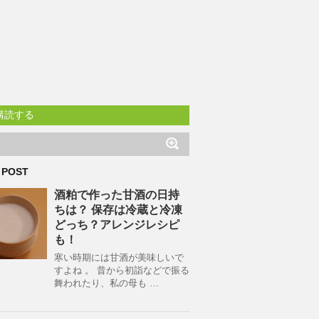
購読する
 POST
酒粕で作った甘酒の日持
ちは？ 保存は冷蔵と冷凍
どっち？アレンジレシピ
も！
寒い時期には甘酒が美味しいで
すよね 。 昔から初詣などで振る
舞われたり、私の母も …