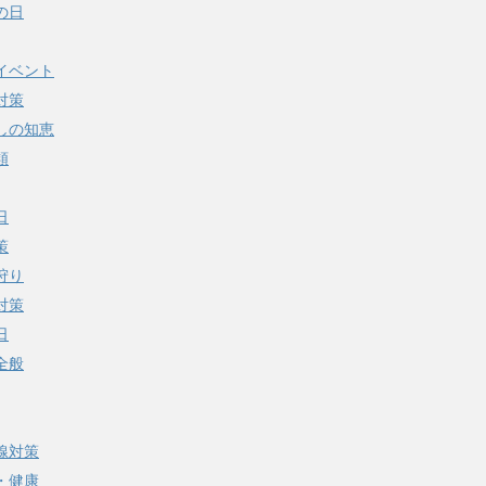
の日
イベント
対策
しの知恵
類
日
策
狩り
対策
日
全般
線対策
・健康