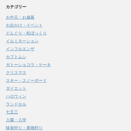
カテゴリー
お中元・お歳暮
お出かけ・イベント
どんぐり・松ぼっくり
イルミネーション
インフルエンザ
カブトムシ
ガトーショコラ・ケーキ
クリスマス
スキー・スノーボード
ダイエット
ハロウィン
ランドセル
七五三
入園・入学
味覚狩り・果物狩り