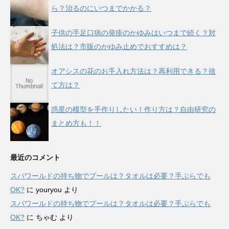
ら？治るのにいつまでかかる？
子供の手足口病の発疹のかゆみはいつまで続く？対
処法は？市販のかゆみ止めでおすすめは？
オアシスの花のお手入れ方法は？再利用できる？捨
て方は？
惑星の模型を手作りしたい！作り方は？自由研究の
まとめ方も！！
最近のコメント
スパワールドの持ち物でプールは？タオルは必要？手ぶらでも
OK?
に
youryou
より
スパワールドの持ち物でプールは？タオルは必要？手ぶらでも
OK?
に
ちゃむ
より