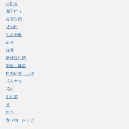
汗対策
潮干狩り
災害対策
父の日
生活全般
節分
紅葉
紫外線対策
美容・健康
自由研究・工作
花火大会
花粉
虫対策
蛍
観光
食べ物・レシピ