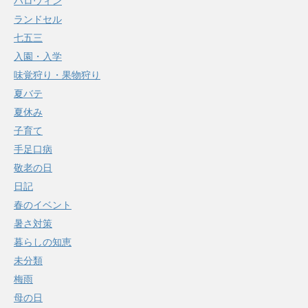
ハロウィン
ランドセル
七五三
入園・入学
味覚狩り・果物狩り
夏バテ
夏休み
子育て
手足口病
敬老の日
日記
春のイベント
暑さ対策
暮らしの知恵
未分類
梅雨
母の日