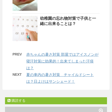
幼稚園の忘れ物対策で子供と一
緒に出来ることは？
PREV
赤ちゃんの暑さ対策 部屋ではアイスノンが
寝汗対策に効果的！出来てしまった汗疹
は？
NEXT
夏の車内の暑さ対策 チャイルドシート
は？日よけはサンシェード！
購読する